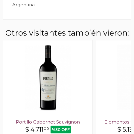
Argentina
Otros visitantes también vieron:
Portillo Cabernet Sauvignon
Elementos C
$
4.711
$
5.13
00
%30 OFF