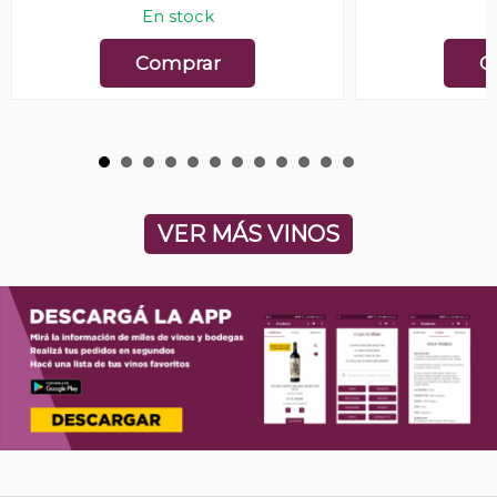
En stock
E
Comprar
C
VER MÁS VINOS