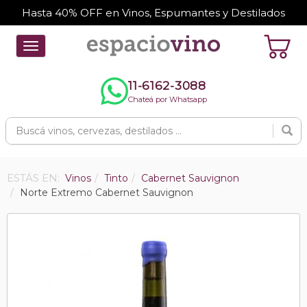
Hasta 40% OFF en Vinos, Espumantes y Destilados
Toggle
navigation
11-6162-3088
Chateá por Whatsapp
ESTÁS EN:
Vinos
Tinto
Cabernet Sauvignon
Norte Extremo Cabernet Sauvignon