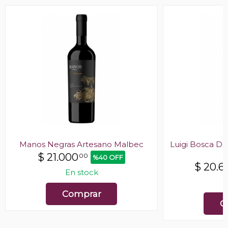
Manos Negras Artesano Malbec
Luigi Bosca De
$
21.000
00
%40 OFF
$
20.6
En stock
E
Comprar
C