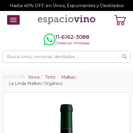
Hasta 40% OFF en Vinos, Espumantes y Destilados
Toggle
navigation
11-6162-3088
Chateá por Whatsapp
ESTÁS EN:
Vinos
Tinto
Malbec
La Linda Malbec Orgánico