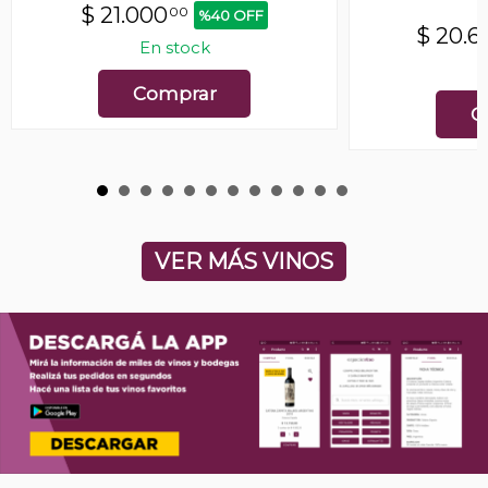
$
21.000
00
%40 OFF
$
20.6
En stock
E
Comprar
C
VER MÁS VINOS