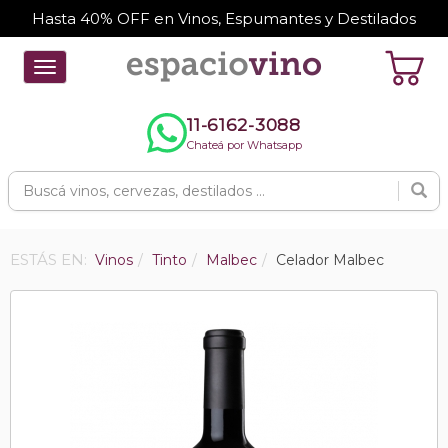
Hasta 40% OFF en Vinos, Espumantes y Destilados
Toggle
navigation
11-6162-3088
Chateá por Whatsapp
ESTÁS EN:
Vinos
Tinto
Malbec
Celador Malbec