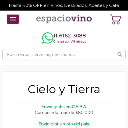
Hasta 40% OFF en Vinos, Destilados, Aceites y Café
Toggle
navigation
11-6162-3088
Chateá por Whatsapp
Cielo y Tierra
Envio gratis en C.A.B.A.
Comprando más de $80.000
Envio gratis resto del país.