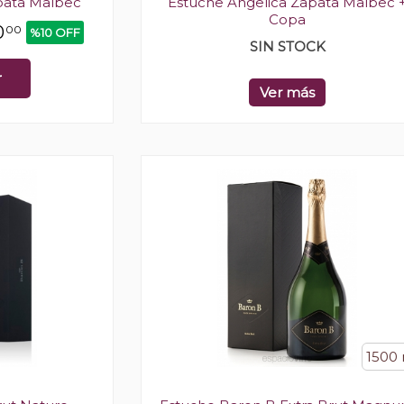
pata Malbec
Estuche Angelica Zapata Malbec 
Copa
0
00
%10 OFF
SIN STOCK
r
Ver más
1500