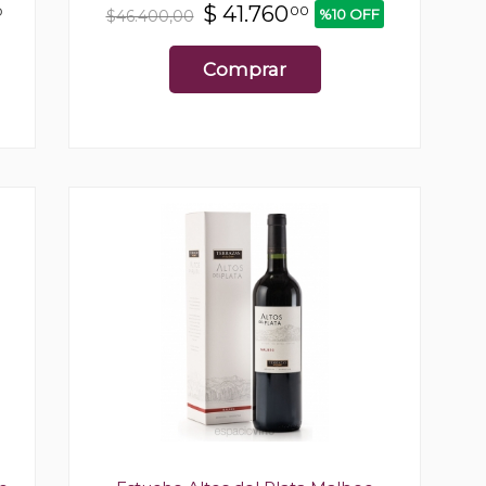
o
$
41.760
00
%10 OFF
$46.400,00
Comprar