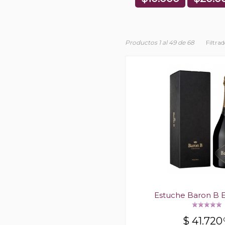
Productos 1 al 49 de 68
Filtra
Estuche Baron B E
$
41.720