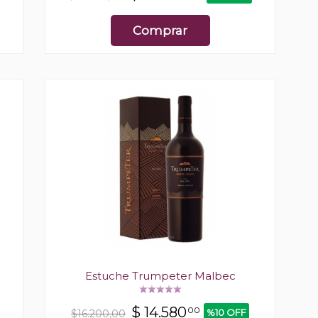
Comprar
Estuche Trumpeter Malbec
$
14.580
00
%10 OFF
$16.200,00