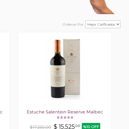
Ordenar Por:
ec
Estuche Salentein Reserve Malbec
$
15.525
00
%10 OFF
$17.250,00