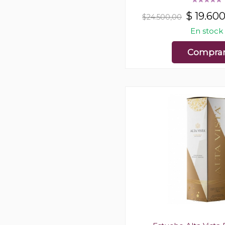
$
19.60
$24.500,00
En stock
Compra