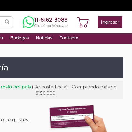
11-6162-3088
Ingresar
Chateá por Whatsapp
én
Bodegas
Noticias
Contacto
ría
 resto del país
(De hasta 1 caja) - Comprando más de
$150.000
e que gustes.