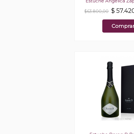
Estuche Angelica Za
$
57.42
$63.800,00
Compra