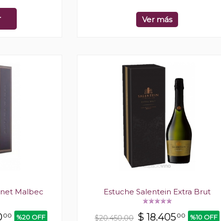
r
Ver más
rnet Malbec
Estuche Salentein Extra Brut
0
$
18.405
00
00
%20 OFF
%10 OFF
$20.450,00