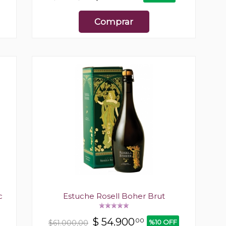
Comprar
c
Estuche Rosell Boher Brut
$
54.900
00
%10 OFF
$61.000,00