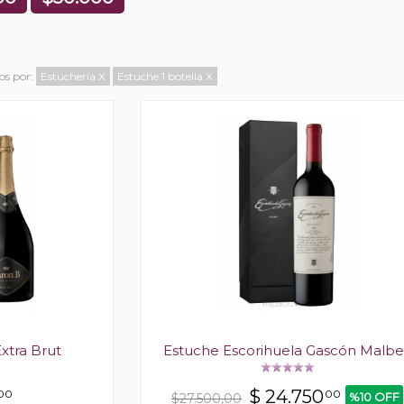
dos por:
Estuchería
X
Estuche 1 botella
X
xtra Brut
Estuche Escorihuela Gascón Malb
$
24.750
00
00
%10 OFF
$27.500,00