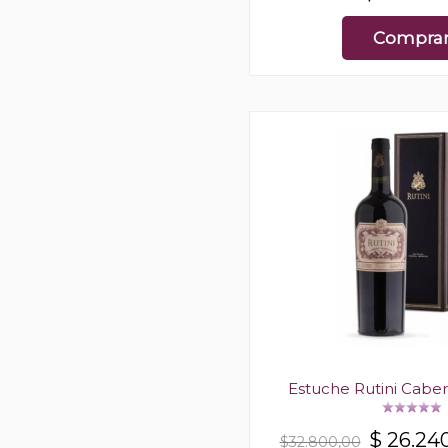
Compra
Estuche Rutini Cabe
$
26.24
$32.800,00