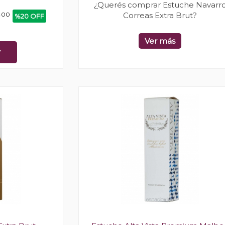
¿Querés comprar Estuche Navarr
0
00
Correas Extra Brut?
%20 OFF
Ver más
r