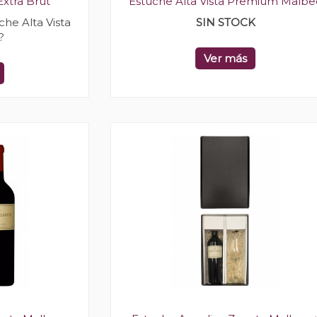
Extra Brut
Estuche Alta Vista Premium Malbe
he Alta Vista
SIN STOCK
?
Ver más