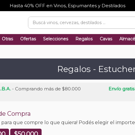
Hasta 40% OFF en Vinos, Espumantes y Destilados
Otras
Ofertas
Selecciones
Regalos
Cavas
Almac
Regalos - Estuche
.B.A.
- Comprando más de $80.000
Envío gratis
 de Compra
o para que compre lo que quiera! Podés elegir el import
00
$50.000