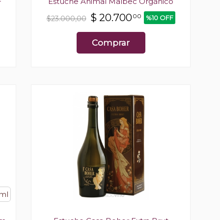
+
Estuche Animal Malbec Orgánico
$
20.700
00
%10 OFF
$23.000,00
Comprar
 ml