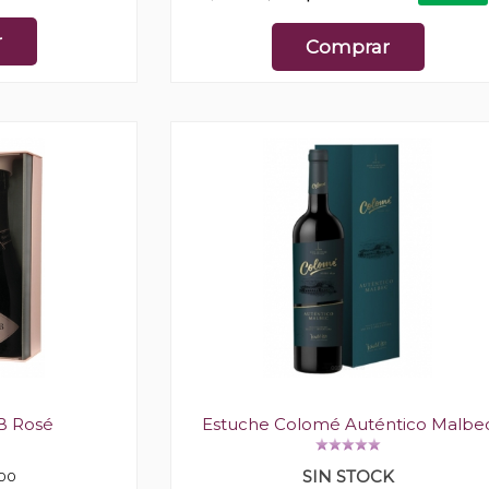
r
Comprar
B Rosé
Estuche Colomé Auténtico Malbe
SIN STOCK
00