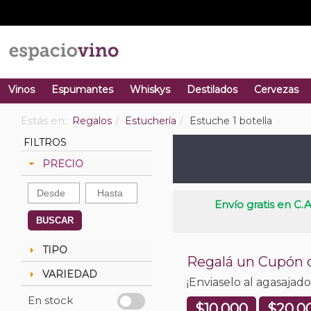
Vinos
Espumantes
Whiskys
Destilados
Cervezas
Estás en:
Regalos
Estuchería
Estuche 1 botella
FILTROS
PRECIO
Envío gratis en C.A
BUSCAR
TIPO
Regalá un Cupón
VARIEDAD
¡Enviaselo al agasajad
En stock
$10.000
$20.0