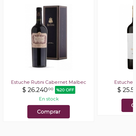
Estuche Rutini Cabernet Malbec
Estuche C
$
26.240
$
25.5
00
%20 OFF
En stock
C
Comprar