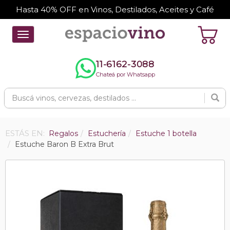
Hasta 40% OFF en Vinos, Destilados, Aceites y Café
Toggle
navigation
11-6162-3088
Chateá por Whatsapp
ESTÁS EN:
Regalos
Estuchería
Estuche 1 botella
Estuche Baron B Extra Brut