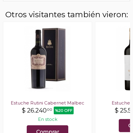
Otros visitantes también vieron:
Estuche Rutini Cabernet Malbec
Estuche C
$
26.240
$
25.5
00
%20 OFF
En stock
C
Comprar