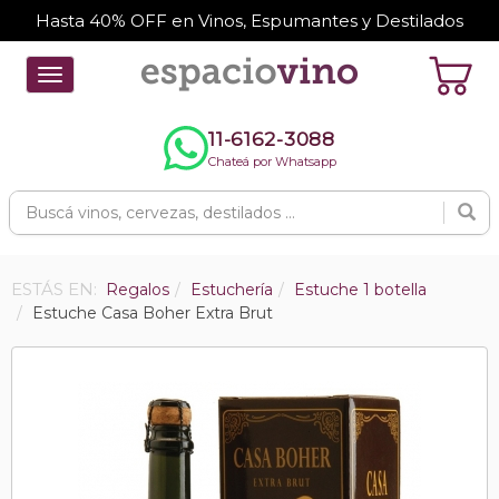
Hasta 40% OFF en Vinos, Espumantes y Destilados
Toggle
navigation
11-6162-3088
Chateá por Whatsapp
ESTÁS EN:
Regalos
Estuchería
Estuche 1 botella
Estuche Casa Boher Extra Brut