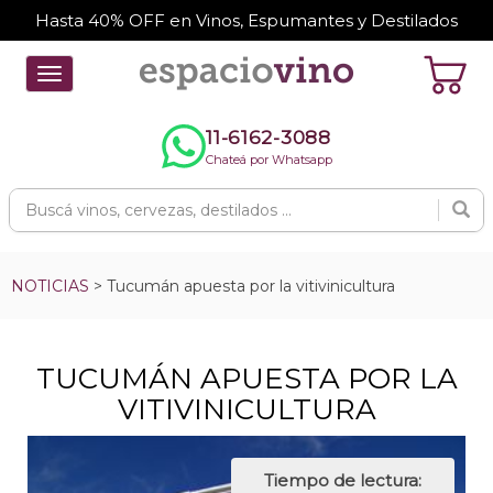
Hasta 40% OFF en Vinos, Espumantes y Destilados
Toggle
navigation
11-6162-3088
Chateá por Whatsapp
NOTICIAS
> Tucumán apuesta por la vitivinicultura
TUCUMÁN APUESTA POR LA
VITIVINICULTURA
Tiempo de lectura: