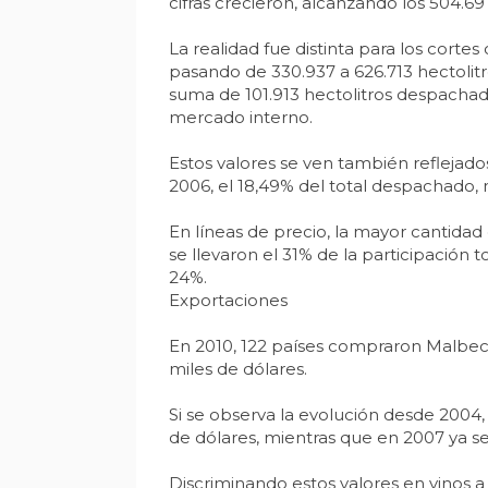
cifras crecieron, alcanzando los 504.6
La realidad fue distinta para los cort
pasando de 330.937 a 626.713 hectolit
suma de 101.913 hectolitros despachados
mercado interno.
Estos valores se ven también reflejado
2006, el 18,49% del total despachado, 
En líneas de precio, la mayor cantidad
se llevaron el 31% de la participación t
24%.
Exportaciones
En 2010, 122 países compraron Malbec 
miles de dólares.
Si se observa la evolución desde 2004,
de dólares, mientras que en 2007 ya se
Discriminando estos valores en vinos a g