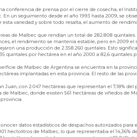
conferencia de prensa por el cierre de cosecha, el Institut
c. En un seguimiento desde el año 1993 hasta 2009, se ob
e esta variedad y sobre todo resalta, el aumento de rendim
táreas de Malbec que rendían un total de 282.808 quintales.
nces, el rendimiento se mantenía estable, pero en 2009 el s
jaron una producción de 2.358.260 quintales. Esto signific
5 quintales por hectárea en el año 2000 a 82,6 quintales 
perficie de Malbec de Argentina se encuentra en la provinc
ctáreas implantadas en esta provincia. El resto de las provi
 Juan, con 2.047 hectáreas que representan el 7,18% del pa
a de Malbec, donde existen 561 hectáreas de viñedos de Ma
 provincia.
conocer datos estadísticos de despachos autorizados para e
001 hectolitros de Malbec, lo que representaba el 14,36% d