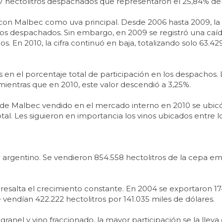
97 hectolitros despachados que representaron el 25,84% del 
es con Malbec como uva principal. Desde 2006 hasta 2009, l
ros despachados. Sin embargo, en 2009 se registró una caíd
. En 2010, la cifra continuó en baja, totalizando solo 63.42
s en el porcentaje total de participación en los despachos.
mientras que en 2010, este valor descendió a 3,25%.
 de Malbec vendido en el mercado interno en 2010 se ubicó e
otal. Les siguieron en importancia los vinos ubicados entre lo
argentino. Se vendieron 854.558 hectolitros de la cepa em
 resalta el crecimiento constante. En 2004 se exportaron 17
 vendían 422.222 hectolitros por 141.035 miles de dólares.
ranel y vino fraccionado, la mayor participación se la lleva 