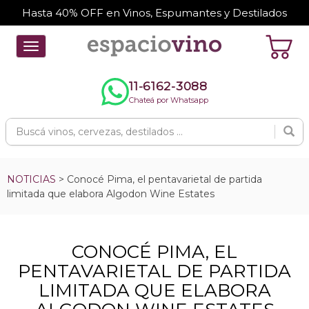
Hasta 40% OFF en Vinos, Espumantes y Destilados
Toggle
navigation
11-6162-3088
Chateá por Whatsapp
NOTICIAS
> Conocé Pima, el pentavarietal de partida
limitada que elabora Algodon Wine Estates
CONOCÉ PIMA, EL
PENTAVARIETAL DE PARTIDA
LIMITADA QUE ELABORA