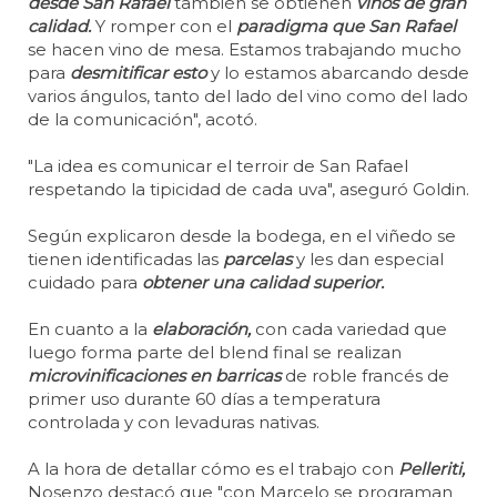
desde San Rafael
también se obtienen
vinos de gran
calidad.
Y romper con el
paradigma que San Rafael
se hacen vino de mesa. Estamos trabajando mucho
para
desmitificar esto
y lo estamos abarcando desde
varios ángulos, tanto del lado del vino como del lado
de la comunicación", acotó.
"La idea es comunicar el terroir de San Rafael
respetando la tipicidad de cada uva", aseguró Goldin.
Según explicaron desde la bodega, en el viñedo se
tienen identificadas las
parcelas
y les dan especial
cuidado para
obtener una calidad superior.
En cuanto a la
elaboración,
con cada variedad que
luego forma parte del blend final se realizan
microvinificaciones en barricas
de roble francés de
primer uso durante 60 días a temperatura
controlada y con levaduras nativas.
A la hora de detallar cómo es el trabajo con
Pelleriti,
Nosenzo destacó que "con Marcelo se programan