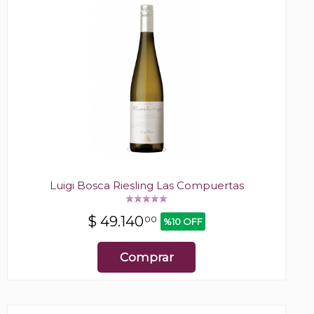
Luigi Bosca Riesling Las Compuertas
$
49.140
00
%10 OFF
Comprar