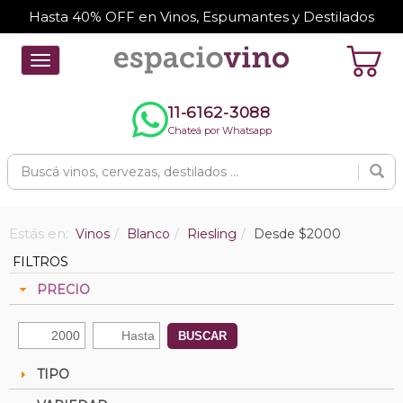
Hasta 40% OFF en Vinos, Espumantes y Destilados
Toggle
navigation
11-6162-3088
Chateá por Whatsapp
Estás en:
Vinos
Blanco
Riesling
Desde $2000
FILTROS
PRECIO
BUSCAR
TIPO