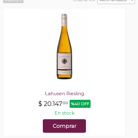
Lahusen Riesling
$
20.147
00
%40 OFF
En stock
Comprar