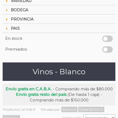
VARIEDAD
BODEGA
PROVINCIA
PAIS
En stock
Premiados
Vinos - Blanco
Envío gratis en C.A.B.A.
- Comprando más de $80.000
Envío gratis resto del país
(De hasta 1 caja) -
Comprando más de $150.000
Productos 1 al 9 de 9
Filtrados por:
Blanco
X
Desde $2000
X
Riesling
X
Ordenar Por: