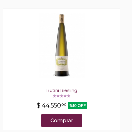
Rutini Riesling
$
44.550
00
%10 OFF
Comprar