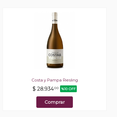
Costa y Pampa Riesling
$
28.934
00
%10 OFF
Comprar