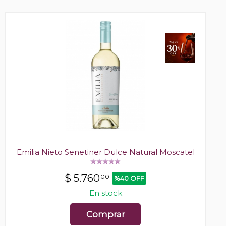
Emilia Nieto Senetiner Dulce Natural Moscatel
$
5.760
00
%40 OFF
En stock
Comprar