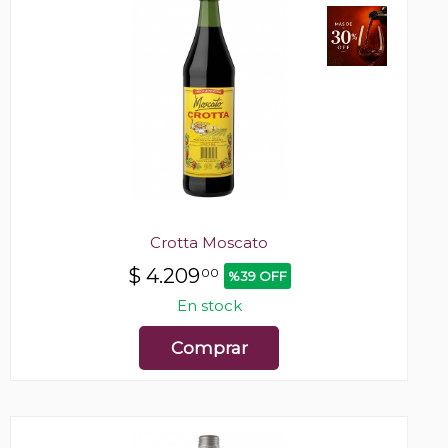
Crotta Moscato
$
4.209
00
%39 OFF
En stock
Comprar