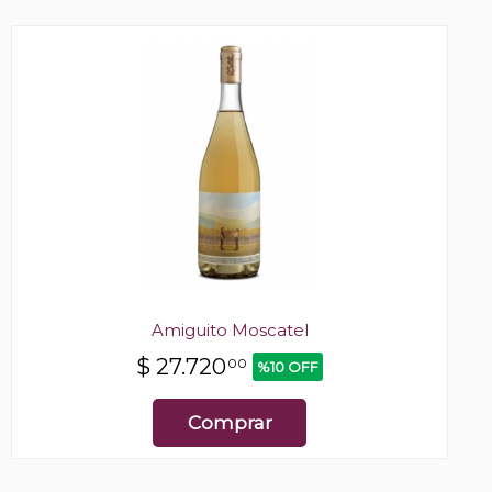
Amiguito Moscatel
$
27.720
00
%10 OFF
Comprar