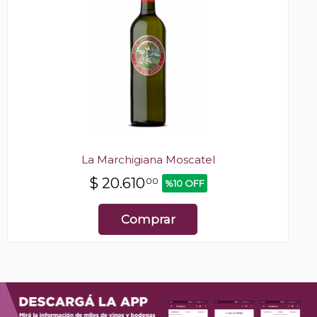
La Marchigiana Moscatel
$
20.610
00
%10 OFF
Comprar