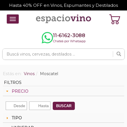
Hasta 40% OFF en Vinos, Espumantes y Destilados
Toggle
navigation
11-6162-3088
Chateá por Whatsapp
Estás en:
Vinos
Moscatel
FILTROS
PRECIO
BUSCAR
TIPO