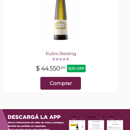
Rutini Riesling
$
44.550
00
%10 OFF
Comprar