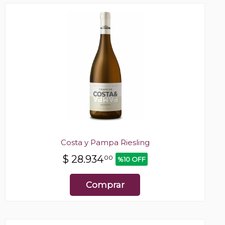
Costa y Pampa Riesling
$
28.934
00
%10 OFF
Comprar