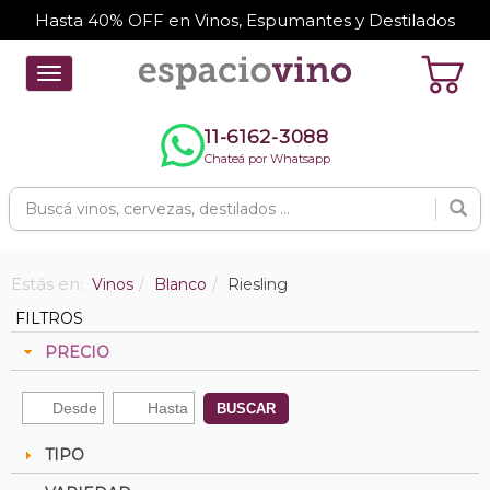
Hasta 40% OFF en Vinos, Espumantes y Destilados
Toggle
navigation
11-6162-3088
Chateá por Whatsapp
Estás en:
Vinos
Blanco
Riesling
FILTROS
PRECIO
BUSCAR
TIPO