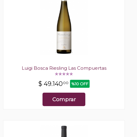
Luigi Bosca Riesling Las Compuertas
$
49.140
00
%10 OFF
Comprar