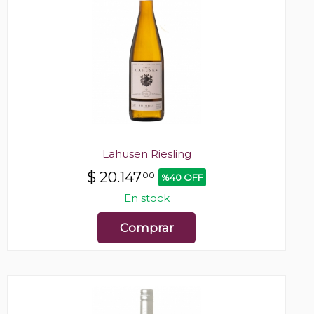
Lahusen Riesling
$
20.147
00
%40 OFF
En stock
Comprar