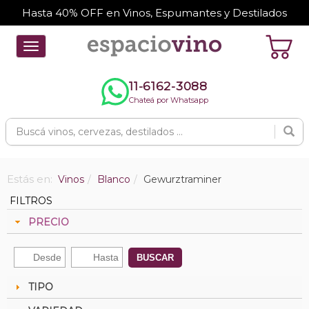
Hasta 40% OFF en Vinos, Espumantes y Destilados
Toggle
navigation
11-6162-3088
Chateá por Whatsapp
Estás en:
Vinos
Blanco
Gewurztraminer
FILTROS
PRECIO
BUSCAR
TIPO