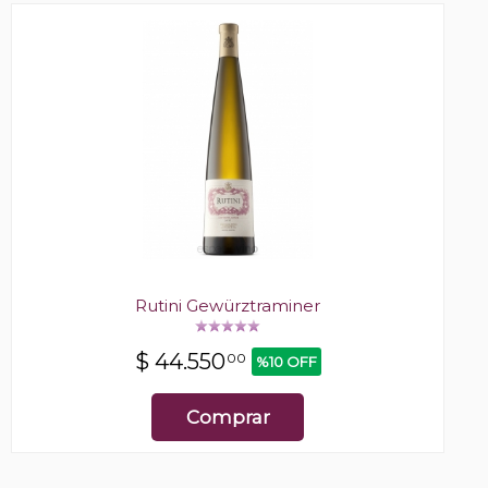
Rutini Gewürztraminer
$
44.550
00
%10 OFF
Comprar