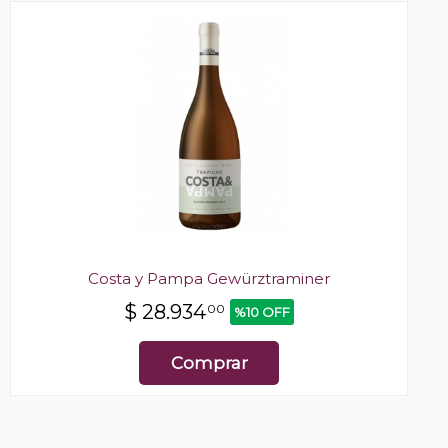
Costa y Pampa Gewürztraminer
$
28.934
00
%10 OFF
Comprar