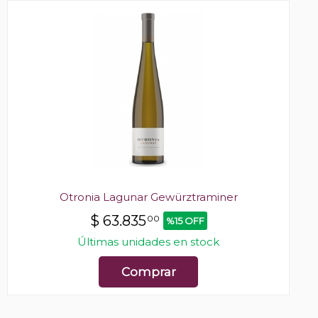
Otronia Lagunar Gewürztraminer
$
63.835
00
%15 OFF
Últimas unidades en stock
Comprar