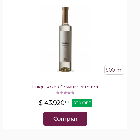
500 ml
Luigi Bosca Gewürztraminer
$
43.920
00
%10 OFF
Comprar