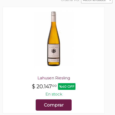
Lahusen Riesling
$
20.147
00
%40 OFF
En stock
Comprar