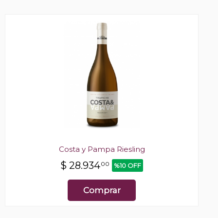
Costa y Pampa Riesling
$
28.934
00
%10 OFF
Comprar