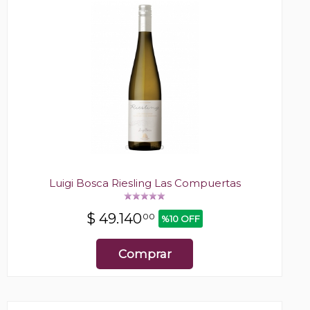
Luigi Bosca Riesling Las Compuertas
$
49.140
00
%10 OFF
Comprar