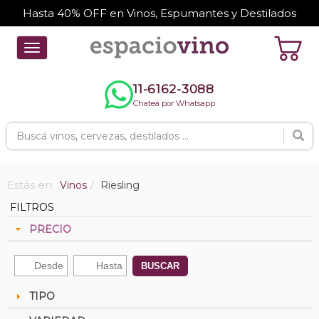
Hasta 40% OFF en Vinos, Espumantes y Destilados
Toggle
navigation
11-6162-3088
Chateá por Whatsapp
Estás en:
Vinos
Riesling
FILTROS
PRECIO
BUSCAR
TIPO