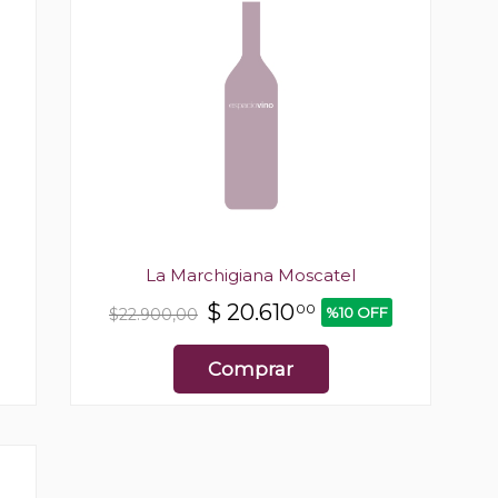
l
La Marchigiana Moscatel
$
20.610
00
%10 OFF
$22.900,00
Comprar