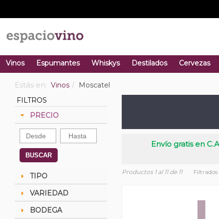
Vinos
Espumantes
Whiskys
Destilados
Cervezas
Estás en:
Vinos
Moscatel
FILTROS
PRECIO
Envío gratis en C.A
BUSCAR
Productos 1 al 11 de 11
Filtrados
TIPO
VARIEDAD
BODEGA