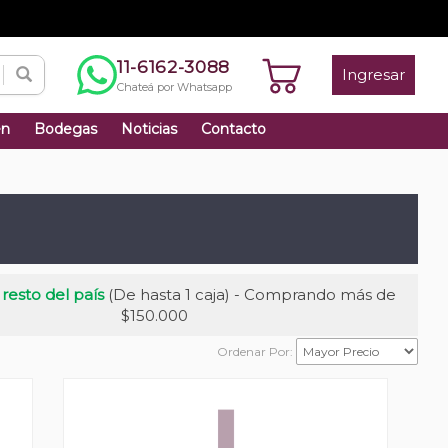
11-6162-3088
Ingresar
Chateá por Whatsapp
én
Bodegas
Noticias
Contacto
 resto del país
(De hasta 1 caja) - Comprando más de
$150.000
Ordenar Por: