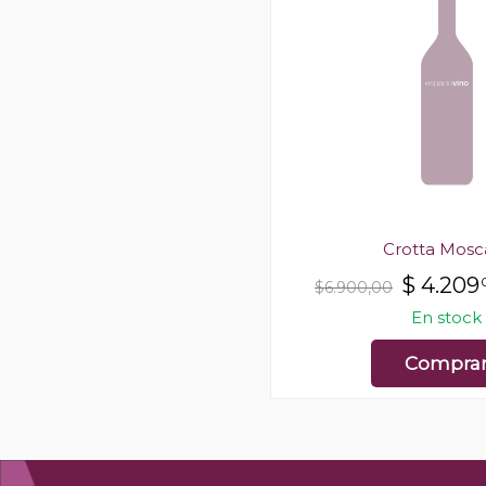
Crotta Mosc
$
4.209
$6.900,00
En stock
Compra