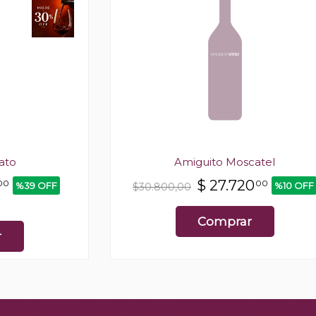
ato
Amiguito Moscatel
$
27.720
00
00
%39 OFF
%10 OFF
$30.800,00
Comprar
r