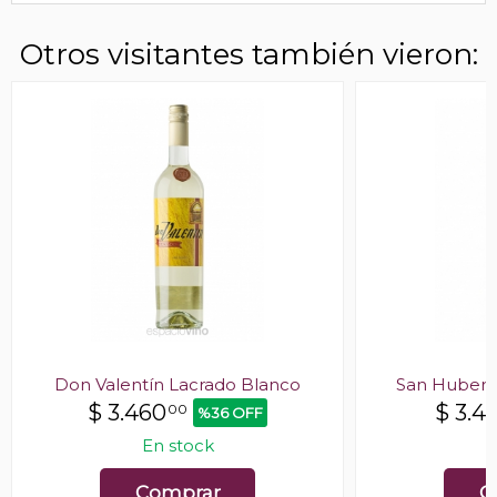
Otros visitantes también vieron:
Don Valentín Lacrado Blanco
San Huberto
$
3.460
$
3.43
00
%36 OFF
En stock
E
Comprar
C