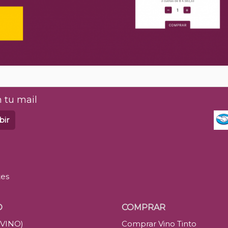
 tu mail
bir
tes
O
COMPRAR
(VINO)
Comprar Vino Tinto