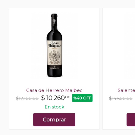
Casa de Herrero Malbec
Salent
$
10.260
00
%40 OFF
$17.100,00
$14.600,00
En stock
Comprar