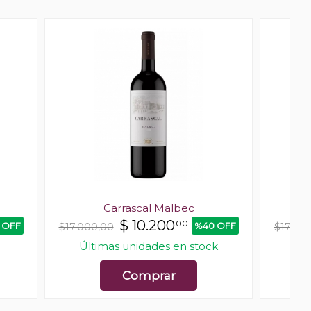
Carrascal Malbec
$
10.200
00
 OFF
%40 OFF
$17.000,00
$17.40
Últimas unidades en stock
Comprar