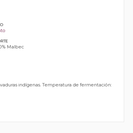
PO
nto
RTE
0% Malbec
Levaduras indígenas. Temperatura de fermentación: