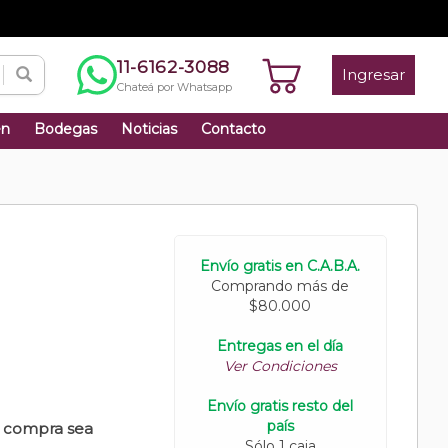
11-6162-3088
Ingresar
Chateá por Whatsapp
én
Bodegas
Noticias
Contacto
Envío gratis en C.A.B.A.
Comprando más de
$80.000
Entregas en el día
Ver Condiciones
Envío gratis resto del
país
u compra sea
Sólo 1 caja