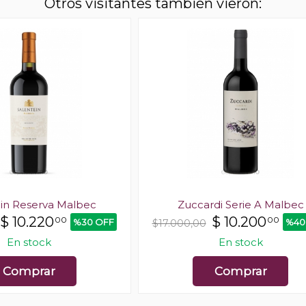
Otros visitantes también vieron:
ein Reserva Malbec
Zuccardi Serie A Malbec
$
10.220
$
10.200
00
00
%30 OFF
%40
$17.000,00
En stock
En stock
Comprar
Comprar