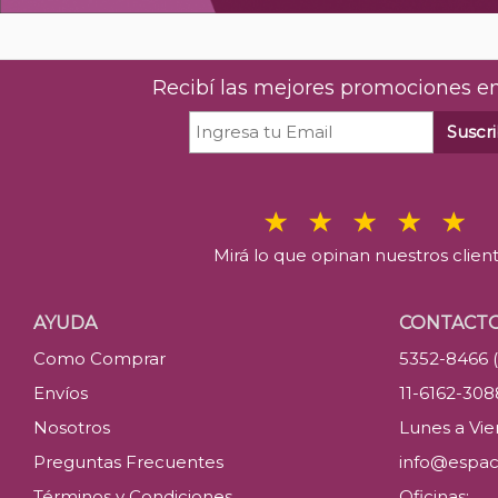
Recibí las mejores promociones en
Suscri
Mirá lo que opinan nuestros clien
AYUDA
CONTACT
Como Comprar
5352-8466 
Envíos
11-6162-30
Nosotros
Lunes a Vier
Preguntas Frecuentes
info@espac
Términos y Condiciones
Oficinas: