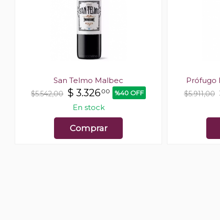
San Telmo Malbec
Prófugo 
$
3.326
00
%40 OFF
$5.542,00
$5.911,00
En stock
Comprar