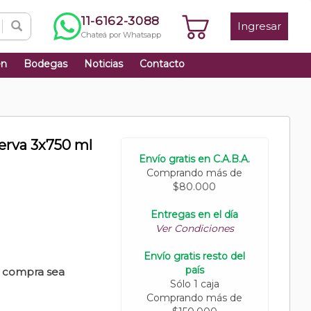
11-6162-3088
Ingresar
Chateá por Whatsapp
én
Bodegas
Noticias
Contacto
serva 3x750 ml
Envío gratis en C.A.B.A.
Comprando más de
$80.000
Entregas en el día
Ver Condiciones
Envío gratis resto del
país
u compra sea
Sólo 1 caja
Comprando más de