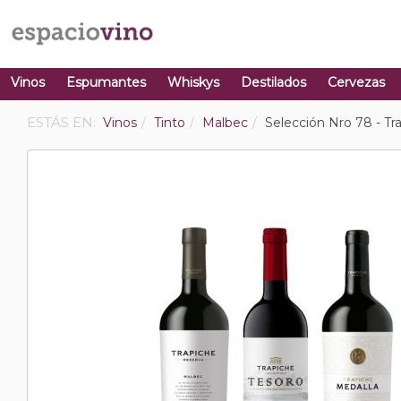
Vinos
Espumantes
Whiskys
Destilados
Cervezas
ESTÁS EN:
Vinos
Tinto
Malbec
Selección Nro 78 - T