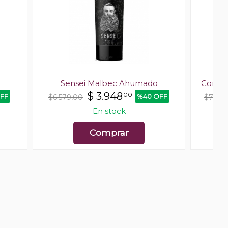
Sensei Malbec Ahumado
Corder
$
3.948
00
FF
%40 OFF
$6.579,00
$7.00
En stock
Comprar