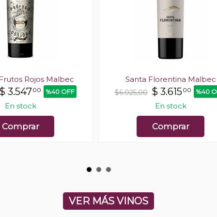
Frutos Rojos Malbec
Santa Florentina Malbec
$
3.547
$
3.615
00
00
%40 OFF
%40 O
$6.025,00
En stock
En stock
Comprar
Comprar
VER MÁS VINOS