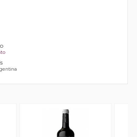
PO
nto
ÍS
gentina