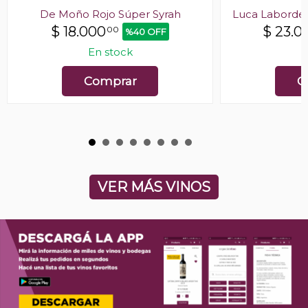
De Moño Rojo Súper Syrah
Luca Laborde 
$
18.000
$
23.0
00
%40 OFF
En stock
E
Comprar
C
VER MÁS VINOS