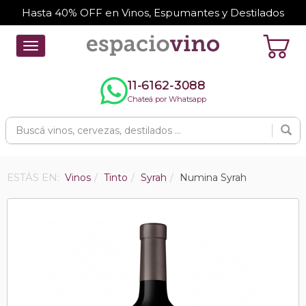
Hasta 40% OFF en Vinos, Espumantes y Destilados
Toggle
navigation
11-6162-3088
Chateá por Whatsapp
ESTÁS EN:
Vinos
Tinto
Syrah
Numina Syrah