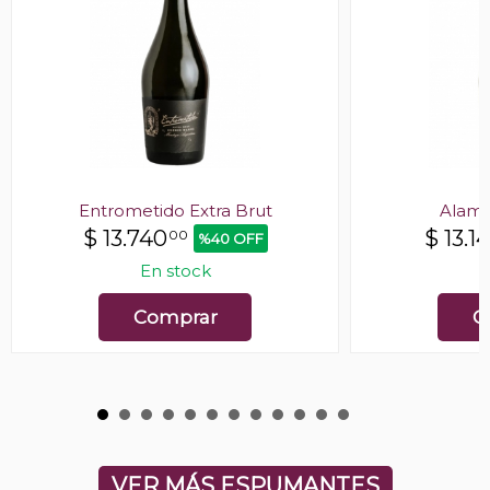
Entrometido Extra Brut
Alamo
$
13.740
$
13.1
00
%40 OFF
En stock
E
Comprar
C
VER MÁS ESPUMANTES