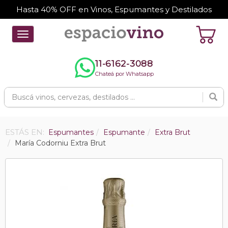
Hasta 40% OFF en Vinos, Espumantes y Destilados
Toggle
navigation
11-6162-3088
Chateá por Whatsapp
ESTÁS EN:
Espumantes
Espumante
Extra Brut
María Codorniu Extra Brut