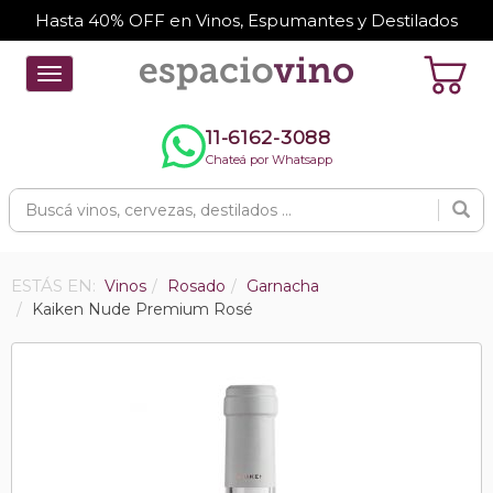
Hasta 40% OFF en Vinos, Espumantes y Destilados
Toggle
navigation
11-6162-3088
Chateá por Whatsapp
ESTÁS EN:
Vinos
Rosado
Garnacha
Kaiken Nude Premium Rosé