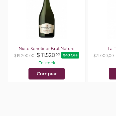
Nieto Senetiner Brut Nature
La F
$
11.520
00
%40 OFF
$19.200,00
$21.000,00
En stock
Comprar