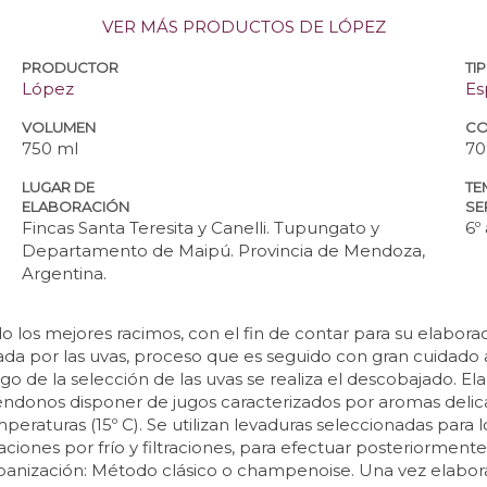
VER MÁS PRODUCTOS DE LÓPEZ
PRODUCTOR
TI
López
Es
VOLUMEN
CO
750 ml
70
LUGAR DE
TE
ELABORACIÓN
SE
Fincas Santa Teresita y Canelli. Tupungato y
6º 
Departamento de Maipú. Provincia de Mendoza,
Argentina.
o los mejores racimos, con el fin de contar para su elabor
da por las uvas, proceso que es seguido con gran cuidado a
 de la selección de las uvas se realiza el descobajado. Ela
tiéndonos disponer de jugos caracterizados por aromas deli
emperaturas (15º C). Se utilizan levaduras seleccionadas par
izaciones por frío y filtraciones, para efectuar posteriorme
anización: Método clásico o champenoise. Una vez elaborad