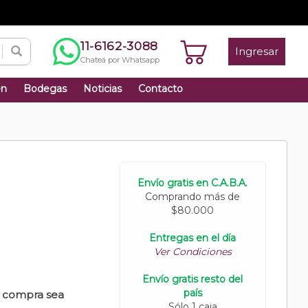
11-6162-3088
Ingresar
Chateá por Whatsapp
én
Bodegas
Noticias
Contacto
Envío gratis en C.A.B.A.
Comprando más de
$80.000
Entregas en el día
Ver Condiciones
Envío gratis resto del
país
u compra sea
Sólo 1 caja