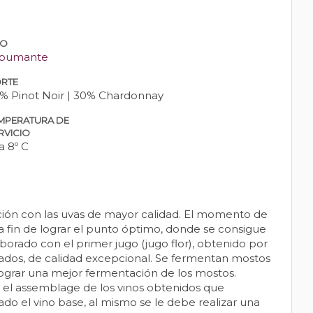
PO
pumante
RTE
% Pinot Noir | 30% Chardonnay
MPERATURA DE
RVICIO
a 8º C
ación con las uvas de mayor calidad. El momento de
 fin de lograr el punto óptimo, donde se consigue
borado con el primer jugo (jugo flor), obtenido por
cados, de calidad excepcional. Se fermentan mostos
a lograr una mejor fermentación de los mostos.
nte el assemblage de los vinos obtenidos que
o el vino base, al mismo se le debe realizar una