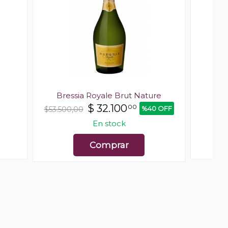
Bressia Royale Brut Nature
$
32.100
00
%40 OFF
$53.500,00
En stock
Comprar