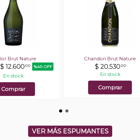
lor Brut Nature
Chandon Brut Nature
$
12.600
$
20.530
00
00
%40 OFF
En stock
En stock
Comprar
Comprar
VER MÁS ESPUMANTES