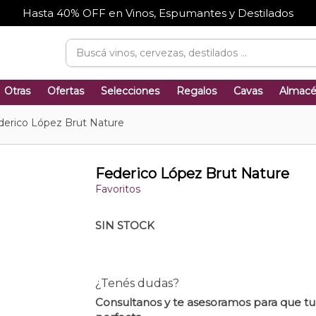
Hasta 40% OFF en Vinos, Espumantes y Destilados
Otras
Ofertas
Selecciones
Regalos
Cavas
Almac
derico López Brut Nature
Federico López Brut Nature
Favoritos
SIN STOCK
¿Tenés dudas?
Consultanos y te asesoramos para que t