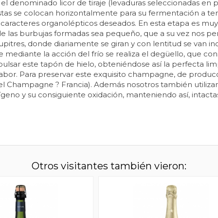
el denominado licor de tiraje (levaduras seleccionadas en 
stas se colocan horizontalmente para su fermentación a t
s caracteres organolépticos deseados. En esta etapa es muy
de las burbujas formadas sea pequeño, que a su vez nos pe
pitres, donde diariamente se giran y con lentitud se van inc
 mediante la acción del frío se realiza el degüello, que co
expulsar este tapón de hielo, obteniéndose así la perfecta 
sabor. Para preservar este exquisito champagne, de produc
 del Champagne ? Francia). Además nosotros también utiliz
geno y su consiguiente oxidación, manteniendo así, intactas 
Otros visitantes también vieron: