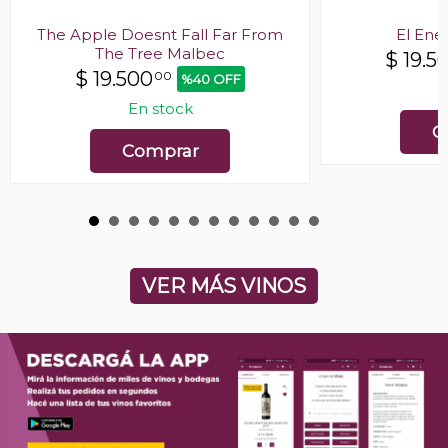
The Apple Doesnt Fall Far From
El En
The Tree Malbec
$
19.5
$
19.500
00
%40 OFF
E
En stock
C
Comprar
VER MÁS VINOS