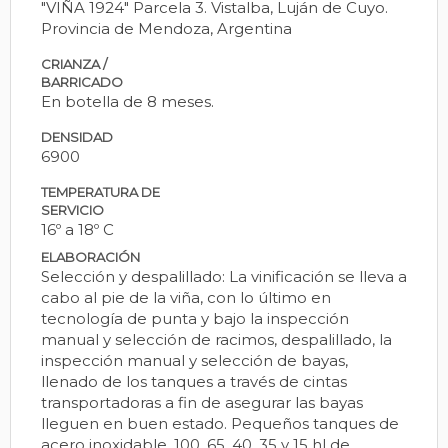
"VIÑA 1924" Parcela 3. Vistalba, Luján de Cuyo.
Provincia de Mendoza, Argentina
CRIANZA /
BARRICADO
En botella de 8 meses.
DENSIDAD
6900
TEMPERATURA DE
SERVICIO
16º a 18º C
ELABORACIÓN
Selección y despalillado: La vinificación se lleva a
cabo al pie de la viña, con lo último en
tecnología de punta y bajo la inspección
manual y selección de racimos, despalillado, la
inspección manual y selección de bayas,
llenado de los tanques a través de cintas
transportadoras a fin de asegurar las bayas
lleguen en buen estado. Pequeños tanques de
acero inoxidable, 100, 65, 40, 35 y 15 hl de