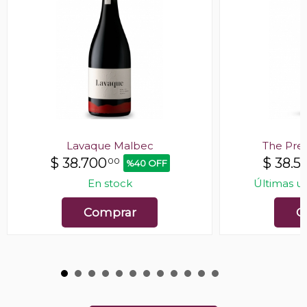
Lavaque Malbec
The Pre
$
38.700
$
38.5
00
%40 OFF
En stock
Últimas u
Comprar
C