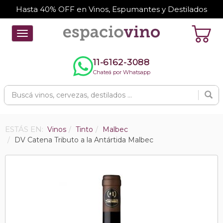
Hasta 40% OFF en Vinos, Espumantes y Destilados
Toggle
navigation
11-6162-3088
Chateá por Whatsapp
ESTÁS EN:
Vinos
Tinto
Malbec
DV Catena Tributo a la Antártida Malbec