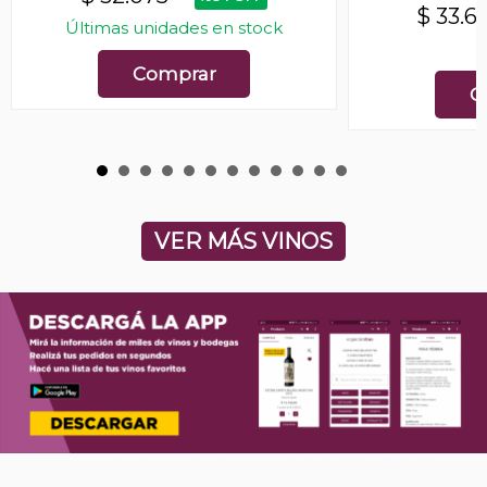
$
33.6
Últimas unidades en stock
E
Comprar
C
VER MÁS VINOS