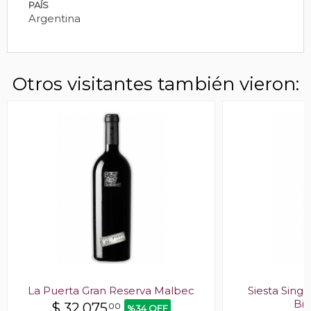
PAÍS
Argentina
Otros visitantes también vieron:
La Puerta Gran Reserva Malbec
Siesta Sing
Bi
$
32.075
00
%34 OFF