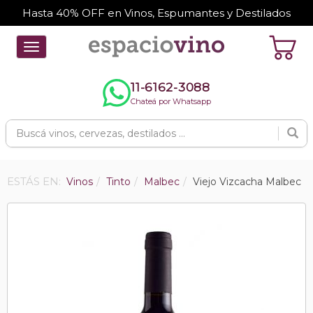
Hasta 40% OFF en Vinos, Espumantes y Destilados
Toggle
navigation
11-6162-3088
Chateá por Whatsapp
ESTÁS EN:
Vinos
Tinto
Malbec
Viejo Vizcacha Malbec