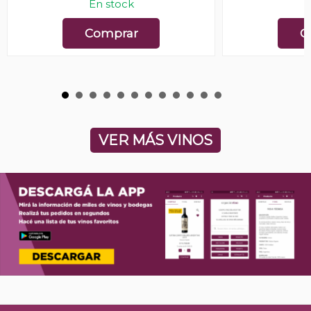
En stock
E
Comprar
C
VER MÁS VINOS