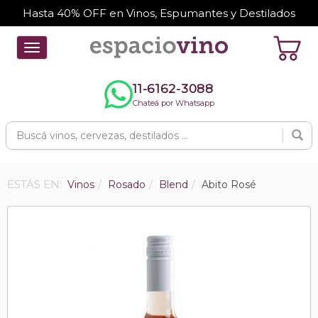
Hasta 40% OFF en Vinos, Espumantes y Destilados
Toggle
navigation
11-6162-3088
Chateá por Whatsapp
ESTÁS EN:
Vinos
Rosado
Blend
Abito Rosé