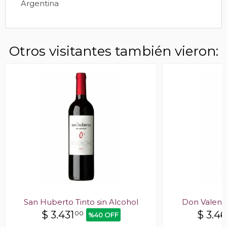
Argentina
Otros visitantes también vieron:
San Huberto Tinto sin Alcohol
Don Valent
$
3.431
$
3.4
00
%40 OFF