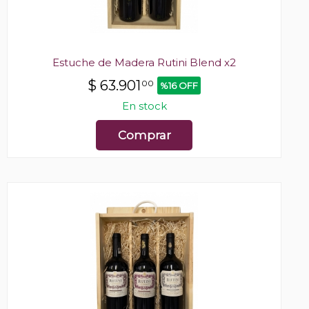
Estuche de Madera Rutini Blend x2
$
63.901
00
%16 OFF
En stock
Comprar