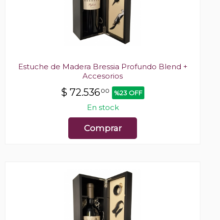
Estuche de Madera Bressia Profundo Blend +
Accesorios
$
72.536
00
%23 OFF
En stock
Comprar