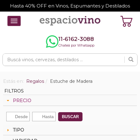
Hasta 40% OFF en Vinos, Espumantes y Destilados
Toggle
navigation
11-6162-3088
Chateá por Whatsapp
Estás en:
Regalos
Estuche de Madera
FILTROS
PRECIO
BUSCAR
TIPO