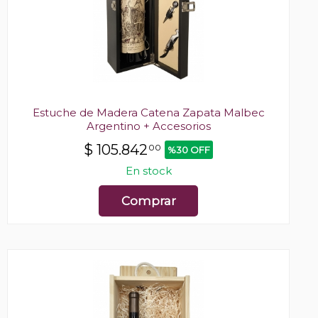
Estuche de Madera Catena Zapata Malbec
Argentino + Accesorios
$
105.842
00
%30 OFF
En stock
Comprar