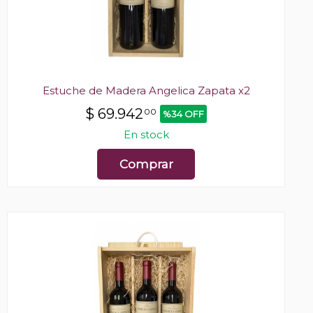
Estuche de Madera Angelica Zapata x2
$
69.942
00
%34 OFF
En stock
Comprar