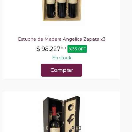
Estuche de Madera Angelica Zapata x3
$
98.227
00
%35 OFF
En stock
Comprar