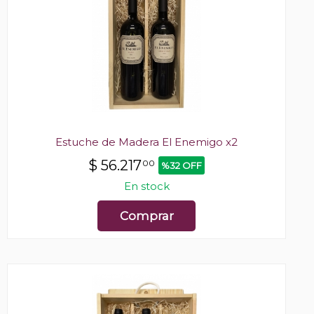
Estuche de Madera El Enemigo x2
$
56.217
00
%32 OFF
En stock
Comprar