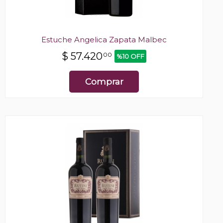
Estuche Angelica Zapata Malbec
$
57.420
00
%10 OFF
Comprar