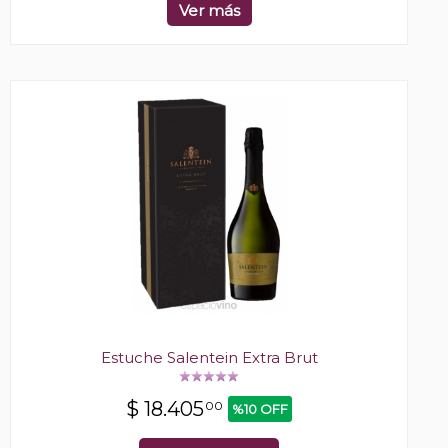
Ver más
Estuche Salentein Extra Brut
$
18.405
00
%10 OFF