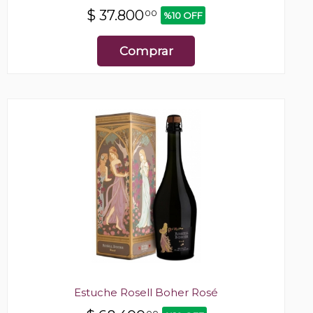
$
37.800
00
%10 OFF
Comprar
Estuche Rosell Boher Rosé