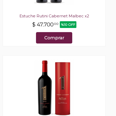
Estuche Rutini Cabernet Malbec x2
$
47.700
00
%10 OFF
Comprar