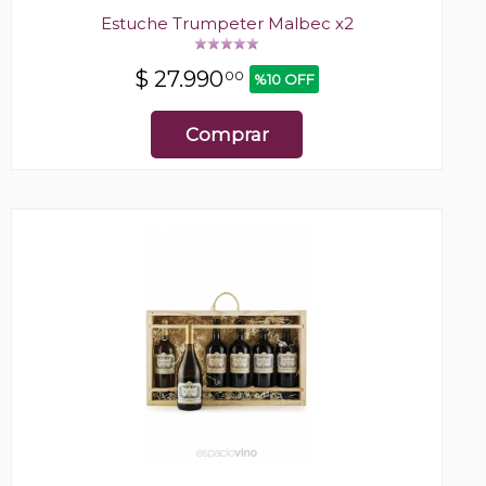
Estuche Trumpeter Malbec x2
$
27.990
00
%10 OFF
Comprar