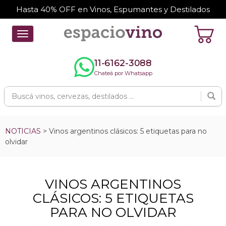
Hasta 40% OFF en Vinos, Espumantes y Destilados
Toggle
navigation
11-6162-3088
Chateá por Whatsapp
NOTICIAS
> Vinos argentinos clásicos: 5 etiquetas para no
olvidar
VINOS ARGENTINOS
CLÁSICOS: 5 ETIQUETAS
PARA NO OLVIDAR