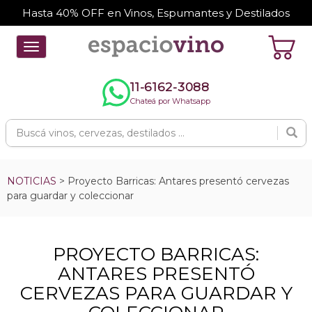
Hasta 40% OFF en Vinos, Espumantes y Destilados
Toggle
navigation
11-6162-3088
Chateá por Whatsapp
NOTICIAS
> Proyecto Barricas: Antares presentó cervezas
para guardar y coleccionar
PROYECTO BARRICAS:
ANTARES PRESENTÓ
CERVEZAS PARA GUARDAR Y