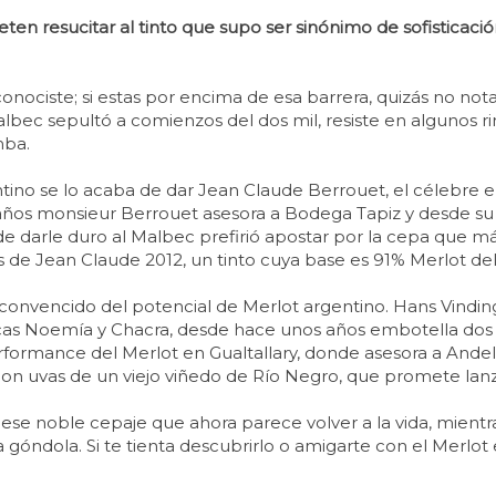
resucitar al tinto que supo ser sinónimo de sofisticación pa
 conociste; si estas por encima de esa barrera, quizás no not
albec sepultó a comienzos del dos mil, resiste en algunos r
mba.
ntino se lo acaba de dar Jean Claude Berrouet, el célebre 
ños monsieur Berrouet asesora a Bodega Tapiz y desde su pr
de darle duro al Malbec prefirió apostar por la cepa que má
 de Jean Claude 2012, un tinto cuya base es 91% Merlot del
 convencido del potencial de Merlot argentino. Hans Vindin
cas Noemía y Chacra, desde hace unos años embotella dos
rformance del Merlot en Gualtallary, donde asesora a Andelu
do con uvas de un viejo viñedo de Río Negro, que promete lan
ese noble cepaje que ahora parece volver a la vida, mient
a góndola. Si te tienta descubrirlo o amigarte con el Merlot