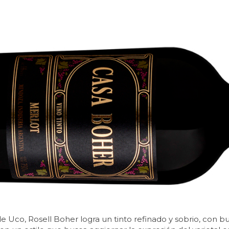
de Uco, Rosell Boher logra un tinto refinado y sobrio, con b