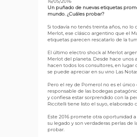
16/05/2016
Un puñado de nuevas etiquetas prometen 
mundo. ¿Cuáles probar?
Si todavía no tenés treinta años, no lo
Merlot, ese clásico argentino que el M
etiquetas parecen rescatarlo de la tu
El último electro shock al Merlot arge
Merlot del planeta. Desde hace unos a
hacen todos los consultores, en lugar 
se puede apreciar en su vino Las Notas
Pero el rey de Pomerol no es el único
responsable de las bodegas patagóni
y confiesa estar sorprendido con la pe
Riccitelli tiene listo el suyo, elabora
Este 2016 promete otra oportunidad a 
su legado y son verdaderas perlas de l
probar.