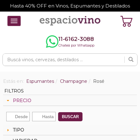
Hasta 40% OFF en Vinos, Espumantes y Destilados
Toggle
navigation
11-6162-3088
Chateá por Whatsapp
Estás en:
Espumantes
Champagne
Rosé
FILTROS
PRECIO
BUSCAR
TIPO