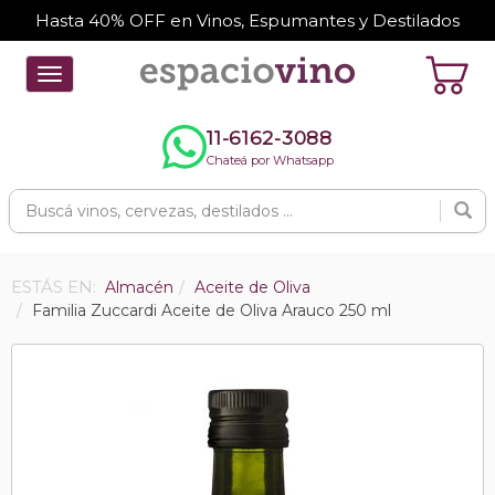
Hasta 40% OFF en Vinos, Espumantes y Destilados
Toggle
navigation
11-6162-3088
Chateá por Whatsapp
ESTÁS EN:
Almacén
Aceite de Oliva
Familia Zuccardi Aceite de Oliva Arauco 250 ml