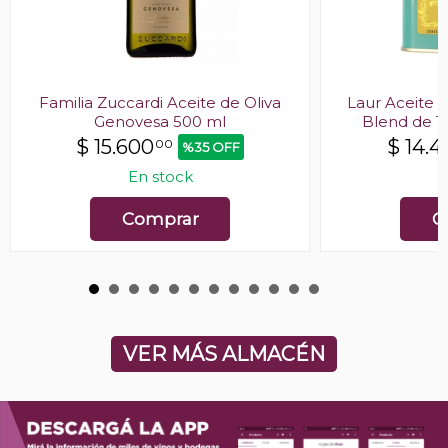
Familia Zuccardi Aceite de Oliva
Laur Aceite d
Genovesa 500 ml
Blend de Te
$
15.600
$
14.4
00
%35 OFF
En stock
E
Comprar
C
VER MÁS ALMACÉN