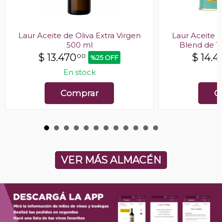
Laur Aceite de Oliva Extra Virgen
Laur Aceite d
500 ml
Blend de Te
$
13.470
$
14.4
00
%25 OFF
En stock
E
Comprar
C
VER MÁS ALMACÉN