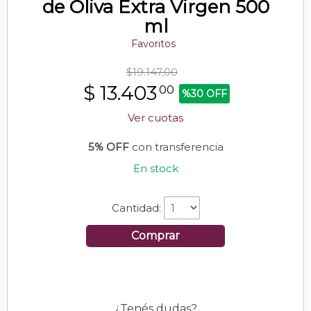
de Oliva Extra Virgen 500
ml
Favoritos
$19.147,00
$
13.403
00
%30 OFF
Ver cuotas
5% OFF
con transferencia
En stock
Cantidad:
Comprar
¿Tenés dudas?