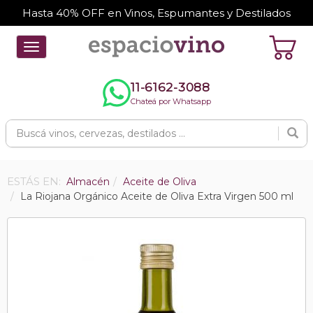
Hasta 40% OFF en Vinos, Espumantes y Destilados
Toggle
navigation
11-6162-3088
Chateá por Whatsapp
ESTÁS EN:
Almacén
Aceite de Oliva
La Riojana Orgánico Aceite de Oliva Extra Virgen 500 ml