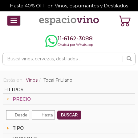
Hasta 40% OFF en Vinos, Espumantes y Destilados
Toggle
navigation
11-6162-3088
Chateá por Whatsapp
Estás en:
Vinos
Tocai Friulano
FILTROS
PRECIO
BUSCAR
TIPO