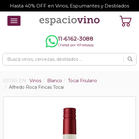
Hasta 40% OFF en Vinos, Espumantes y Destilados
Toggle
navigation
11-6162-3088
Chateá por Whatsapp
ESTÁS EN:
Vinos
Blanco
Tocai Friulano
Alfredo Roca Fincas Tocai