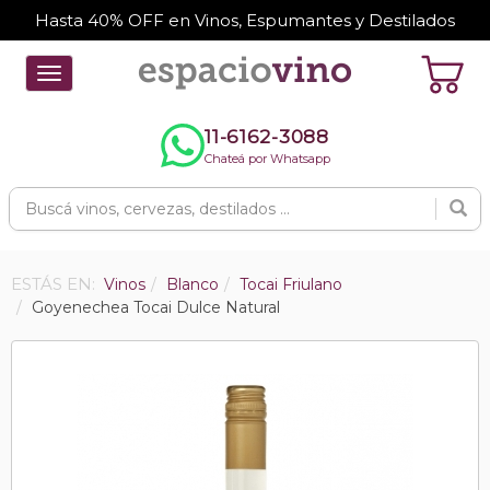
Hasta 40% OFF en Vinos, Espumantes y Destilados
Toggle
navigation
11-6162-3088
Chateá por Whatsapp
ESTÁS EN:
Vinos
Blanco
Tocai Friulano
Goyenechea Tocai Dulce Natural