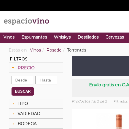
Vinos
Espumantes
Whiskys
Destilados
Cervezas
Estás en:
Vinos
Rosado
Torrontés
FILTROS
PRECIO
Envío gratis en C.A
BUSCAR
Productos 1 al 2 de 2
Filtrados
TIPO
VARIEDAD
BODEGA