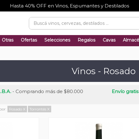
Hasta 40% OFF en Vinos, Espumantes y Destilados
Otras
Ofertas
Selecciones
Regalos
Cavas
Almac
Vinos - Rosado
.B.A.
- Comprando más de $80.000
Envío gratis
 por:
Rosado
X
Torrontés
X