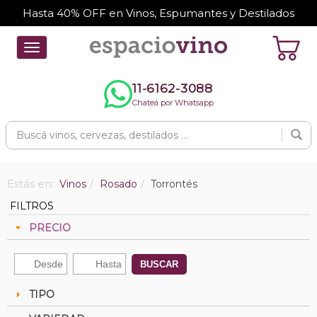
Hasta 40% OFF en Vinos, Espumantes y Destilados
Toggle
navigation
11-6162-3088
Chateá por Whatsapp
Estás en:
Vinos
Rosado
Torrontés
FILTROS
PRECIO
BUSCAR
TIPO