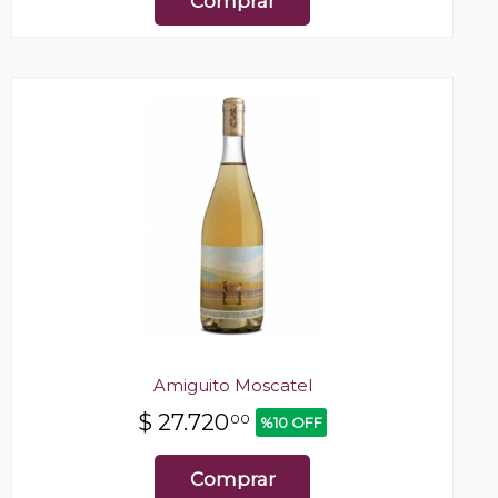
Comprar
Amiguito Moscatel
$
27.720
00
%10 OFF
Comprar