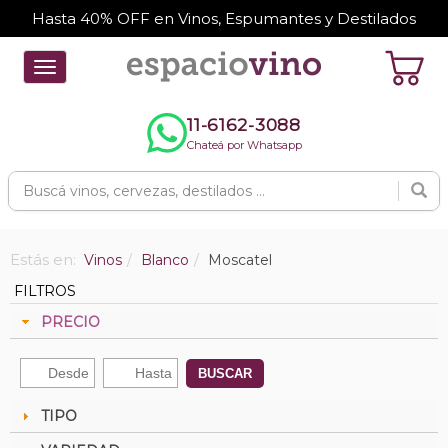
Hasta 40% OFF en Vinos, Espumantes y Destilados
Toggle
navigation
11-6162-3088
Chateá por Whatsapp
Estás en:
Vinos
Blanco
Moscatel
FILTROS
PRECIO
BUSCAR
TIPO