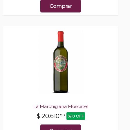
Comprar
La Marchigiana Moscatel
$
20.610
00
%10 OFF