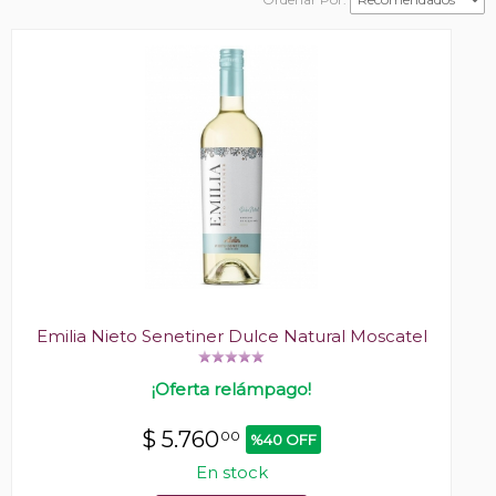
Emilia Nieto Senetiner Dulce Natural Moscatel
¡Oferta relámpago!
$
5.760
00
%40 OFF
En stock