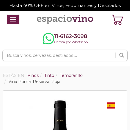
Hasta 40% OFF en Vinos, Espumantes y Destilados
Toggle
navigation
11-6162-3088
Chateá por Whatsapp
ESTÁS EN:
Vinos
Tinto
Tempranillo
Viña Pomal Reserva Rioja