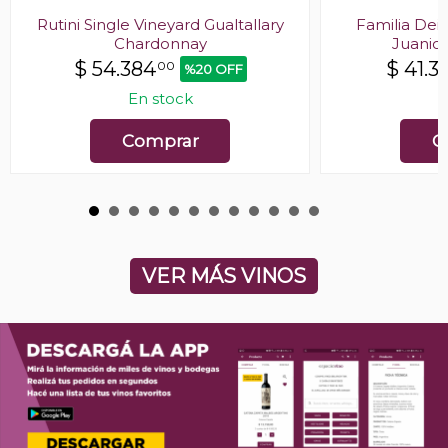
Rutini Single Vineyard Gualtallary
Familia Deic
Chardonnay
Juanic
$
54.384
$
41.3
00
%20 OFF
En stock
E
Comprar
C
VER MÁS VINOS