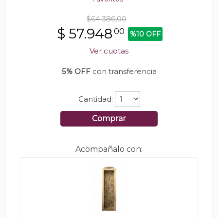
$64.386,00
$
57.948
00
%10 OFF
Ver cuotas
5% OFF
con transferencia
Cantidad:
Comprar
Acompañalo con: