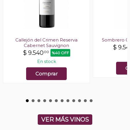
Callejón del Crimen Reserva
Sombrero Ca
Cabernet Sauvignon
$
9.5
$
9.540
00
%40 OFF
E
En stock
C
Comprar
VER MÁS VINOS