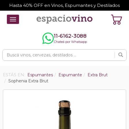
Hasta 40% OFF en Vinos, Espumantes y Destilados
Toggle
navigation
11-6162-3088
Chateá por Whatsapp
ESTÁS EN:
Espumantes
Espumante
Extra Brut
Sophenia Extra Brut