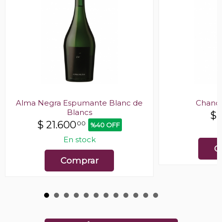
Alma Negra Espumante Blanc de
Chando
Blancs
$
$
21.600
00
%40 OFF
E
En stock
C
Comprar