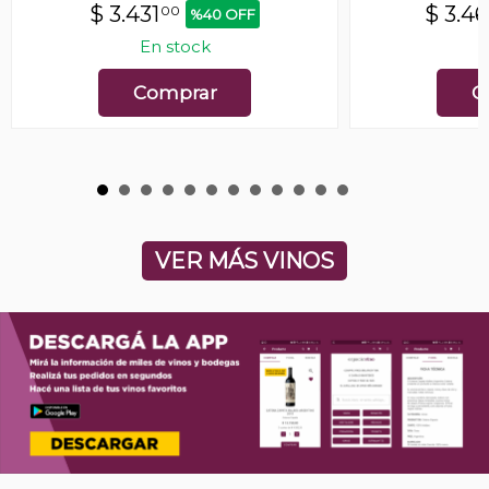
$
3.431
$
3.4
00
%40 OFF
En stock
E
Comprar
C
VER MÁS VINOS