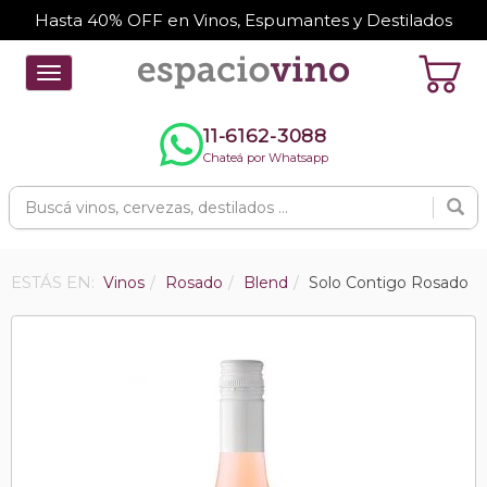
Hasta 40% OFF en Vinos, Espumantes y Destilados
Toggle
navigation
11-6162-3088
Chateá por Whatsapp
ESTÁS EN:
Vinos
Rosado
Blend
Solo Contigo Rosado