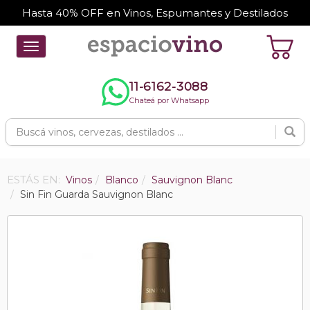
Hasta 40% OFF en Vinos, Espumantes y Destilados
Toggle
navigation
11-6162-3088
Chateá por Whatsapp
ESTÁS EN:
Vinos
Blanco
Sauvignon Blanc
Sin Fin Guarda Sauvignon Blanc