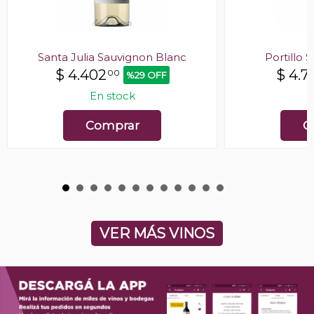
Santa Julia Sauvignon Blanc
Portillo 
$
4.402
$
4.71
00
%29 OFF
En stock
E
Comprar
C
VER MÁS VINOS