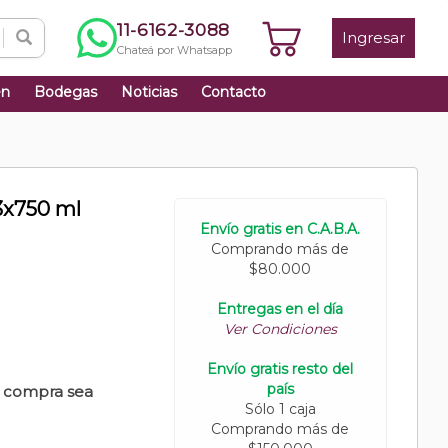
11-6162-3088
Ingresar
Chateá por Whatsapp
én
Bodegas
Noticias
Contacto
3x750 ml
Envío gratis en C.A.B.A.
Comprando más de
$80.000
Entregas en el día
Ver Condiciones
Envío gratis resto del
país
u compra sea
Sólo 1 caja
Comprando más de