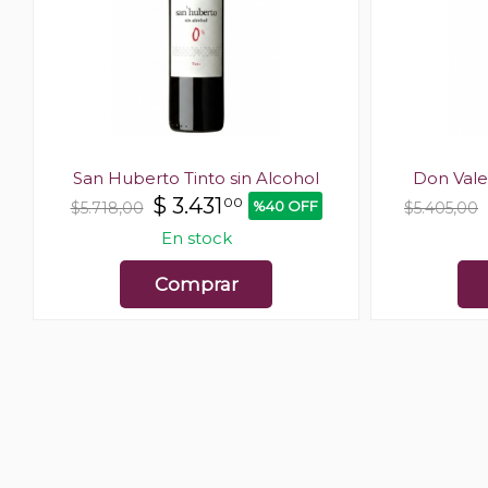
San Huberto Tinto sin Alcohol
Don Vale
$
3.431
00
%40 OFF
$5.718,00
$5.405,00
En stock
Comprar