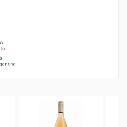
PO
nto
ÍS
gentina