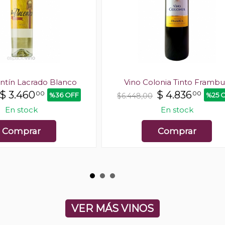
ntín Lacrado Blanco
Vino Colonia Tinto Framb
$
3.460
$
4.836
00
00
%36 OFF
%25 
$6.448,00
En stock
En stock
Comprar
Comprar
VER MÁS VINOS