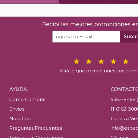
Recibí las mejores promociones en
Suscri
Mirá lo que opinan nuestros clien
AYUDA
CONTACT
Como Comprar
5352-8466 
Envíos
11-6162-30
Nosotros
Lunes a Vier
Preguntas Frecuentes
info@espac
Términos y Condiciones
Oficinas: