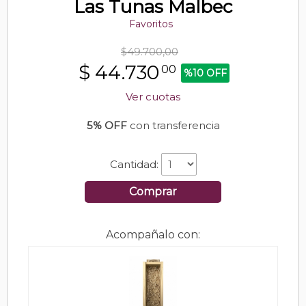
Las Tunas Malbec
Favoritos
$49.700,00
$
44.730
00
%10 OFF
Ver cuotas
5% OFF
con transferencia
Cantidad:
Comprar
Acompañalo con: