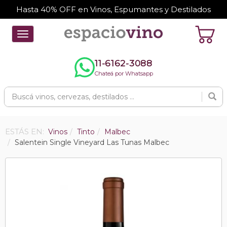
Hasta 40% OFF en Vinos, Espumantes y Destilados
Toggle
navigation
11-6162-3088
Chateá por Whatsapp
ESTÁS EN:
Vinos
Tinto
Malbec
Salentein Single Vineyard Las Tunas Malbec