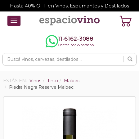
Hasta 40% OFF en Vinos, Espumantes y Destilados
Toggle
navigation
11-6162-3088
Chateá por Whatsapp
ESTÁS EN:
Vinos
Tinto
Malbec
Piedra Negra Reserve Malbec