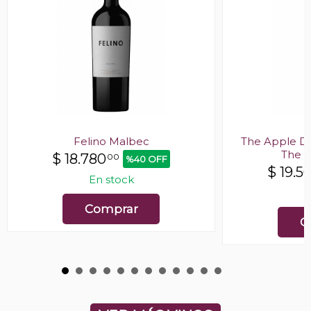
Felino Malbec
The Apple Do
The 
$
18.780
00
%40 OFF
$
19.5
En stock
E
Comprar
C